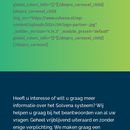
global_colors_info="{}"][/dmpro_carousel_child]
[dmpro_carousel_child
img_src="https://www.solvena.nl/wp-
content/uploads/2024/09/logo-partner-.jpg"
_builder_version="4.14.3" _module_preset="default"
global_colors_info="{}"][/dmpro_carousel_child]
[/dmpro_carousel]
Heeft u interesse of wilt u graag meer
informatie over het Solvena systeem? Wij
helpen u graag bij het beantwoorden van al uw
vragen. Geheel vrijblijvend uiteraard en zonder
enige verplichting. We maken graag een