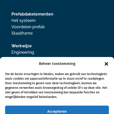
Prefabdakelementen
Het systeem
Voordelen prefab
Staalframe
Werkwijze
Engineering
Samenwerken
Beheer toestemming
Historie
Om de beste ervaringen te bieden, maken we gebruik van technologieën
De eerste
zoals cookies om apparaatinformatie op te slaan en/of te raadplegen.
Door toestemming te geven voor deze technologieën, kunnen we
Aanleiding
gegevens verwerken zoals browsegedrag of unieke ID's op deze site. Het
Door en voor bouwers
niet geven of intrekken van toestemming kan bepaalde functies en
mogelijkheden negatief beïnvloeden.
Duurzaamheid
Accepteren