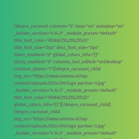
[dmpro_carousel columns="5" loop="on" autoplay="on"
_builder_version="4.14.3" _module_preset="default"
title_text_color="RGBA(255,255,255,0)"
title_font_size="0px" desc_font_size="0px"
hover_enabled="0" global_colors_info="{}"
sticky_enabled="0" columns_last_edited="on|desktop"
columns_phone="1"][dmpro_carousel_child
img_src="https://www.solvena.nl/wp-
content/uploads/2024/09/logo-partner-5.jpg"
_builder_version="4.14.3" _module_preset="default"
title_text_color="RGBA(255,255,255,0)"
global_colors_info="{}"][/dmpro_carousel_child]
[dmpro_carousel_child
img_src="https://www.solvena.nl/wp-
content/uploads/2024/09/logo-partner-3.jpg"
_builder_version="4.14.3" _module_preset="default"