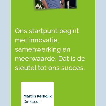
Ons startpunt begint
met innovatie,
samenwerking en
meerwaarde. Dat is de
sleutel tot ons succes.
Martijn Kerkdijk
Directeur