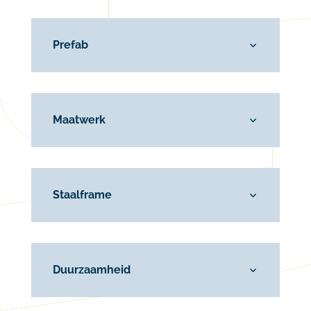
Prefab
Maatwerk
Staalframe
Duurzaamheid