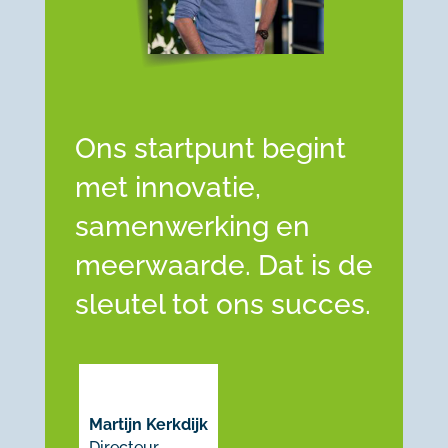
Ons startpunt begint
met innovatie,
samenwerking en
meerwaarde. Dat is de
sleutel tot ons succes.
Martijn Kerkdijk
Directeur